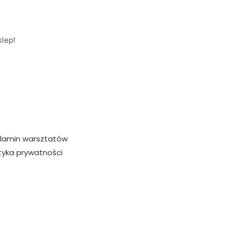
lep!
lamin warsztatów
ityka prywatności