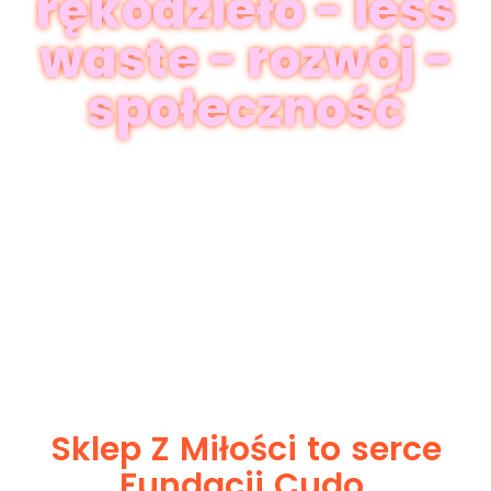
rękodzieło - less
waste - rozwój -
społeczność
Sklep Z Miłości to serce
Fundacji Cudo,