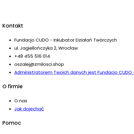
Kontakt
Fundacjo CUDO - Inkubator Działań Twórczych
ul. Jagiellończyka 2, Wrocław
+48 455 516 014
oszalej@zmilosci.shop
Administratorem Twoich danych jest Fundacjo CUDO - I
O firmie
O nas
Jak dojechać
Pomoc