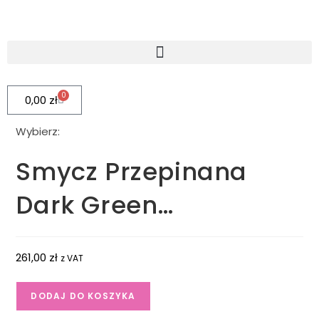
0
0,00
zł
Wybierz:
Smycz Przepinana
Dark Green…
261,00
zł
z VAT
DODAJ DO KOSZYKA