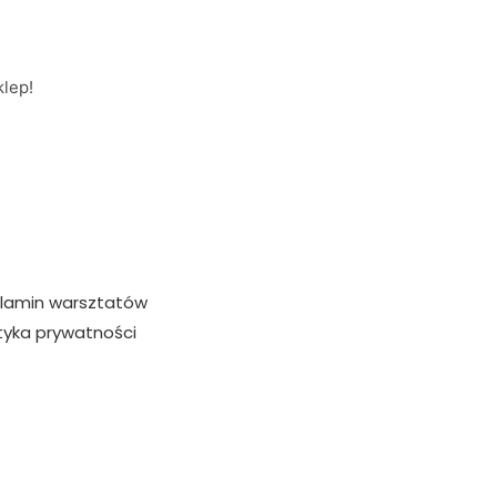
lep!
lamin warsztatów
ityka prywatności