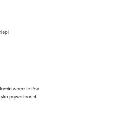
lep!
lamin warsztatów
ityka prywatności