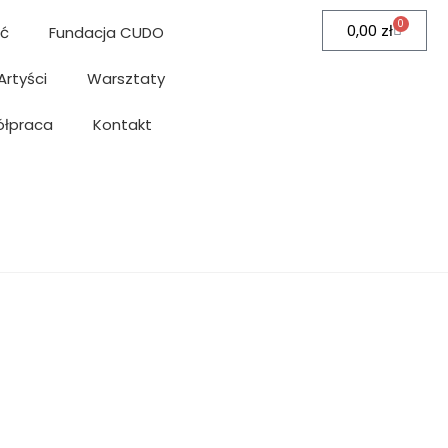
0
0,00
zł
ć
Fundacja CUDO
Artyści
Warsztaty
łpraca
Kontakt