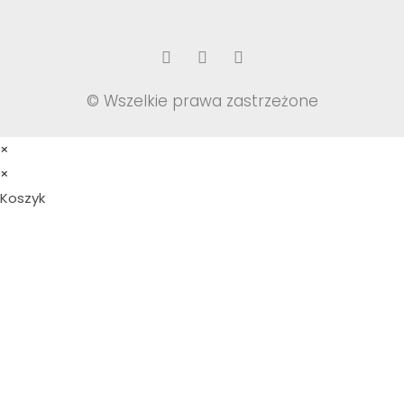
© Wszelkie prawa zastrzeżone
×
×
Koszyk