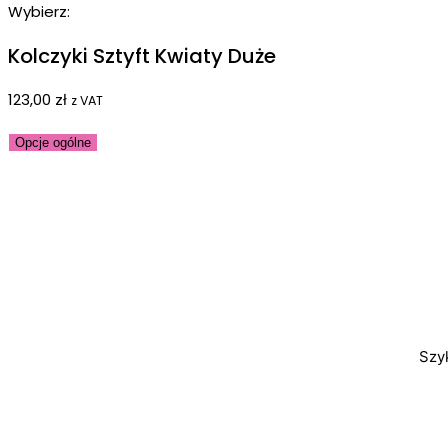
Wybierz:
Kolczyki Sztyft Kwiaty Duże
123,00
zł
z VAT
Opcje ogólne
Szy