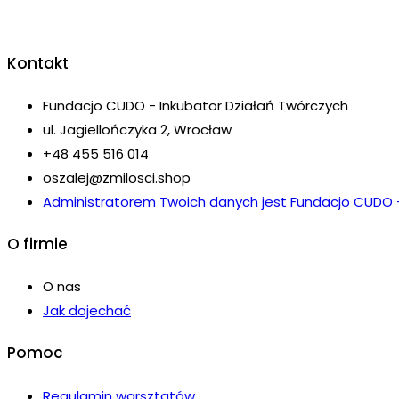
Kontakt
Fundacjo CUDO - Inkubator Działań Twórczych
ul. Jagiellończyka 2, Wrocław
+48 455 516 014
oszalej@zmilosci.shop
Administratorem Twoich danych jest Fundacjo CUDO - I
O firmie
O nas
Jak dojechać
Pomoc
Regulamin warsztatów